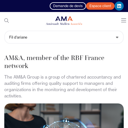
Demande de devis
Espace client
Notre cabinet
Fil d'ariane
Nos expertises
Le groupe AM&A
AM&A, member of the RBF France
network
Votre profil
Nos bureaux
Comptabilité et Fiscalité
The AM&A Group is a group of chartered accountancy and
Actualités
Nos équipes
Audit et commissariat aux comptes
TPE et entrepreneurs
auditing firms offering quality support to managers and
organizations in the monitoring and development of their
Recrutement
Notre réseau - Russell Bedford
Sociale
PME et ETI
Actualités
activities.
Blog
AM&A, member of the RBF France network
Conseil et Gestion
Professions libérales
M'informer sur mon secteur
Toutes nos offres d'emploi
Contact
Outil - Connect Business
Juridique
Associations
Guide de la gestion de patrimoine
Nous rejoindre