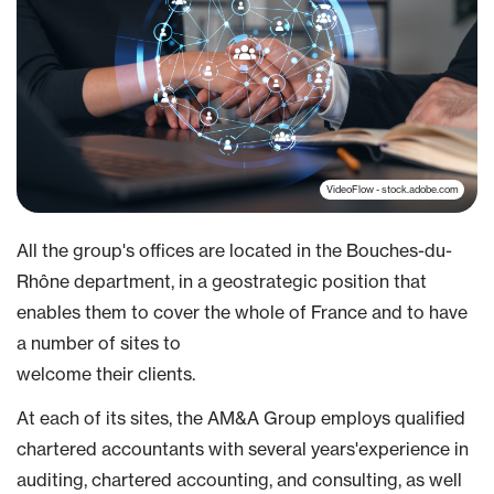
Gestion de patrimoine
Artisans - BTP
Kiosque
Franchiseurs - Franchisés
Échéanciers
Simulateurs
VideoFlow - stock.adobe.com
All the group's offices are located in the Bouches-du-
Rhône department, in a geostrategic position that
enables them to cover the whole of France and to have
a number of sites to
welcome their clients.
At each of its sites, the AM&A Group employs qualified
chartered accountants with several years'experience in
auditing, chartered accounting, and consulting, as well