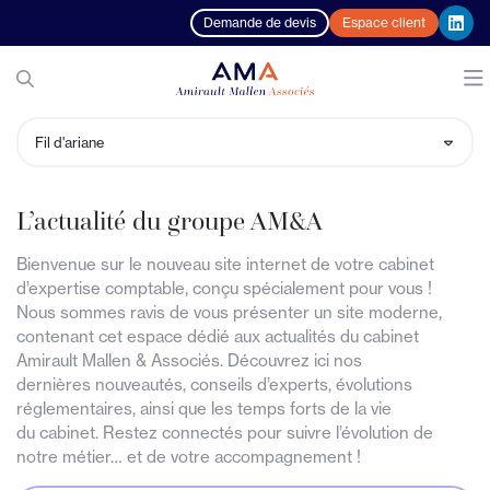
Demande de devis
Espace client
Notre cabinet
Fil d'ariane
Nos expertises
Le groupe AM&A
L’actualité du groupe AM&A
Votre profil
Nos bureaux
Comptabilité et Fiscalité
Bienvenue sur le nouveau site internet de votre cabinet
d’expertise comptable, conçu spécialement pour vous !
Actualités
Nos équipes
Audit et commissariat aux comptes
TPE et entrepreneurs
Nous sommes ravis de vous présenter un site moderne,
contenant cet espace dédié aux actualités du cabinet
Recrutement
Notre réseau - Russell Bedford
Sociale
PME et ETI
Actualités
Amirault Mallen & Associés. Découvrez ici nos
dernières nouveautés, conseils d’experts, évolutions
réglementaires, ainsi que les temps forts de la vie
Blog
AM&A, member of the RBF France network
Conseil et Gestion
Professions libérales
M'informer sur mon secteur
Toutes nos offres d'emploi
du cabinet. Restez connectés pour suivre l’évolution de
notre métier… et de votre accompagnement !
Contact
Outil - Connect Business
Juridique
Associations
Guide de la gestion de patrimoine
Nous rejoindre