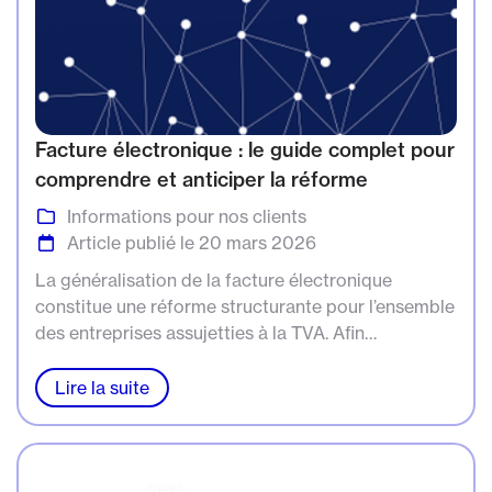
Facture électronique : le guide complet pour
comprendre et anticiper la réforme
Informations pour nos clients
Article publié le 20 mars 2026
La généralisation de la facture électronique
constitue une réforme structurante pour l’ensemble
des entreprises assujetties à la TVA. Afin
d’accompagner les dirigeants dans la
compréhension et l’anticipation de ces nouvelles
Lire la suite
obligations, notre cabinet d’expertise comptable à
Marseille met à leur disposition un guide complet
consacré à la facture électronique. Clair,
pédagogique et opérationnel, ce livre blanc