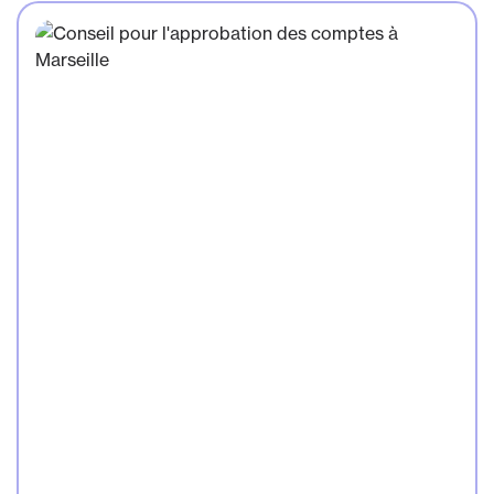
enfants nés ou adoptés à partir du 1er janvier 2026,
pour une durée d'1 à 2 mois, indemnisée par
l'Assurance maladie. C'est pourquoi notre cabinet
d'expertise comptable à Marseille vous propose de
faire le point, sous la forme d'un
questions/réponses, sur les règles applicables à ce
nouveau dispositif.