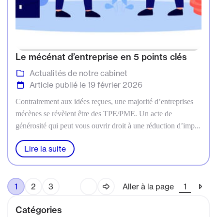
Le mécénat d’entreprise en 5 points clés
Actualités de notre cabinet
Article publié le 19 février 2026
Contrairement aux idées reçues, une majorité d’entreprises
mécènes se révèlent être des TPE/PME. Un acte de
générosité qui peut vous ouvrir droit à une réduction d’impôt
significative. Notre cabinet d’expertise-comptable à
Lire la suite
Marseille accompagne votre entreprise à chaque étape de
l’opération, du choix de l’association que vous souhaitez
soutenir jusqu’à l’établissement des déclarations fiscales en
1
2
3
Aller à la page
passant par la vérification des pièces justificatives. Le point
sur le mécénat d’entreprise en 5 questions-réponses.
Catégories