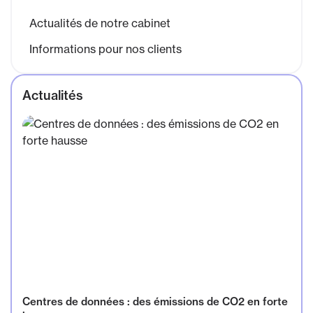
Actualités de notre cabinet
Informations pour nos clients
Actualités
Centres de données : des émissions de CO2 en forte
Incendies : les entreprises peuvent recourir à
Outre-mer : le recrutement de travailleurs étrangers
Pas d'opposition à contrôle fiscal en cas d'envoi à